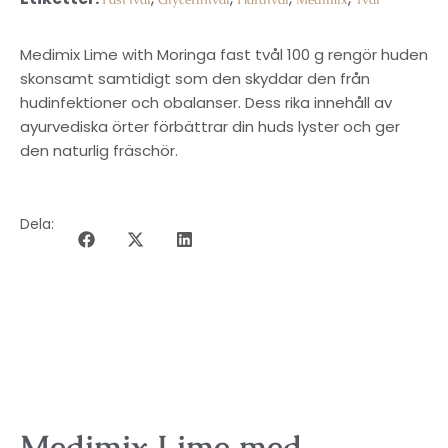
Medimix Lime with Moringa fast tvål 100 g rengör huden
skonsamt samtidigt som den skyddar den från
hudinfektioner och obalanser. Dess rika innehåll av
ayurvediska örter förbättrar din huds lyster och ger
den naturlig fräschör.
Dela:
BESKRIVNING
Medimix Lime med