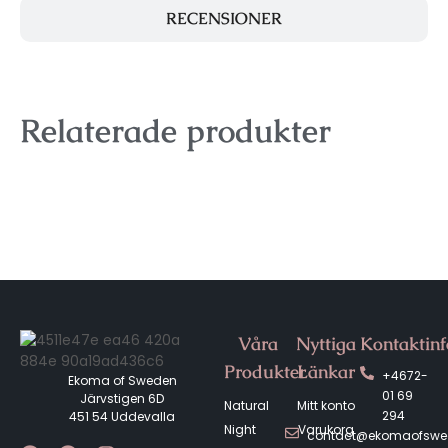
RECENSIONER
Relaterade produkter
Våra
Nyttiga
Kontaktin
Produkter
Länkar
+4672-
Ekoma of Sweden
01 69
Järvstigen 6D
Natural
Mitt konto
294
451 54 Uddevalla
Night
Varukorg
contact@ekomaofsw