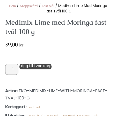
/
/
/ Medimix Lime Med Moringa
Hem
Kroppsvård
Fast tvål
Fast Tvål 100 G
Medimix Lime med Moringa fast
tvål 100 g
39,00
kr
Lägg till i varukorg
Artnr:
EKO-MEDIMIX-LIME-WITH-MORINGA-FAST-
TVAL-100-G
Kategori :
Fast tvål
Etiketter:
,
,
,
,
Fast tvål
Glycerintvål
Hårdtvål
Medimix
Tvål