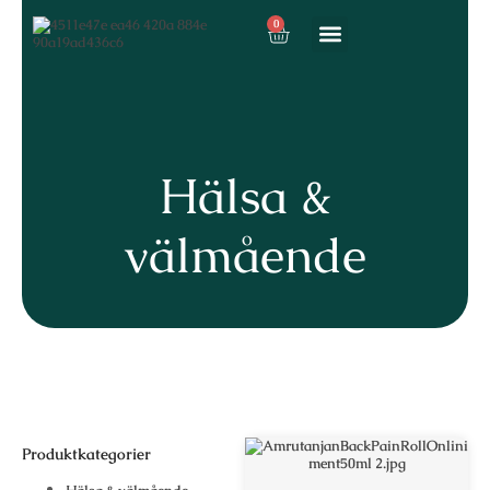
0
Våra tjänster
Hälsa &
välmående
Produktkategorier