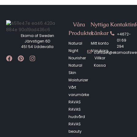
Våra
Nyttiga
Kontaktin
Produkter
Länkar
+4672-
Ekoma of Sweden
01 69
Järvstigen 6D
Natural
Mitt konto
294
451 54 Uddevalla
Night
Varukorg
contact@ekomaofsw
Nourisher
Villkor
Natural
Kassa
Skin
Moisturizer
Vårt
varumärke
RAVAS
RAVAS
hudvård
RAVAS
beauty