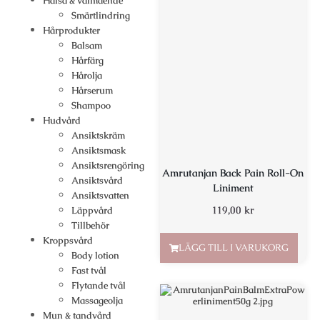
Hälsa & välmående
Smärtlindring
Hårprodukter
Balsam
Hårfärg
Hårolja
Hårserum
Shampoo
Hudvård
Ansiktskräm
Ansiktsmask
Ansiktsrengöring
Amrutanjan Back Pain Roll-On
Ansiktsvård
Liniment
Ansiktsvatten
119,00
kr
Läppvård
Tillbehör
Kroppsvård
LÄGG TILL I VARUKORG
Body lotion
Fast tvål
Flytande tvål
Massageolja
Mun & tandvård