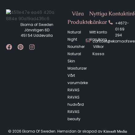
Våra
Nyttiga
Kontaktin
Produkter
Länkar
+4672-
Ekoma of Sweden
01 69
Järvstigen 6D
Natural
Mitt konto
294
451 54 Uddevalla
Night
Varukorg
contact@ekomaofsw
Nourisher
Villkor
Natural
Kassa
Skin
Moisturizer
Vårt
varumärke
RAVAS
RAVAS
hudvård
RAVAS
beauty
© 2026 Ekoma Of Sweden. Hemsidan är skapad av
Kimsoft Media