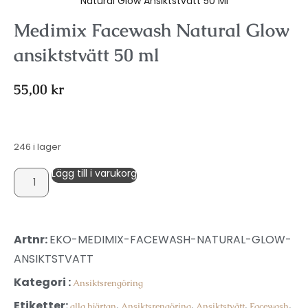
Natural Glow Ansiktstvätt 50 Ml
Medimix Facewash Natural Glow
ansiktstvätt 50 ml
55,00
kr
246 i lager
Lägg till i varukorg
Artnr:
EKO-MEDIMIX-FACEWASH-NATURAL-GLOW-
ANSIKTSTVATT
Kategori :
Ansiktsrengöring
Etiketter:
,
,
,
,
alla hjärtan
Ansiktsrengöring
Ansiktstvätt
Facewash