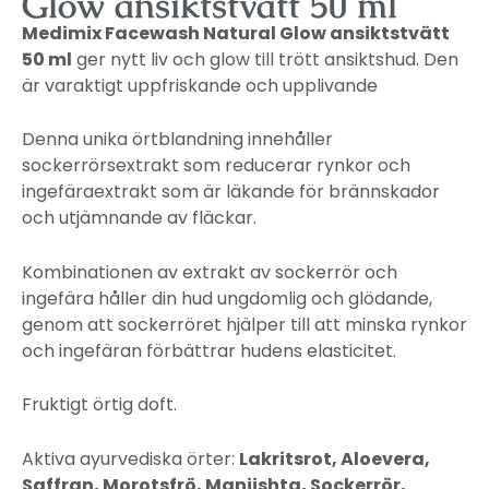
Glow ansiktstvätt 50 ml
Medimix Facewash Natural Glow ansiktstvätt
50 ml
ger nytt liv och glow till trött ansiktshud. Den
är varaktigt uppfriskande och upplivande
Denna unika örtblandning innehåller
sockerrörsextrakt som reducerar rynkor och
ingefäraextrakt som är läkande för brännskador
och utjämnande av fläckar.
Kombinationen av extrakt av sockerrör och
ingefära håller din hud ungdomlig och glödande,
genom att sockerröret hjälper till att minska rynkor
och ingefäran förbättrar hudens elasticitet.
Fruktigt örtig doft.
Aktiva ayurvediska örter:
Lakritsrot, Aloevera,
Saffran, Morotsfrö, Manjishta, Sockerrör,