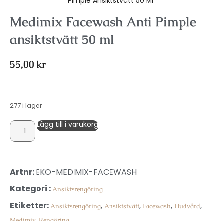
Pimple Ansiktstvätt 50 Ml
Medimix Facewash Anti Pimple
ansiktstvätt 50 ml
55,00
kr
277 i lager
Lägg till i varukorg
Artnr:
EKO-MEDIMIX-FACEWASH
Kategori :
Ansiktsrengöring
Etiketter:
,
,
,
,
Ansiktsrengöring
Ansiktstvätt
Facewash
Hudvård
,
Medimix
Rengöring