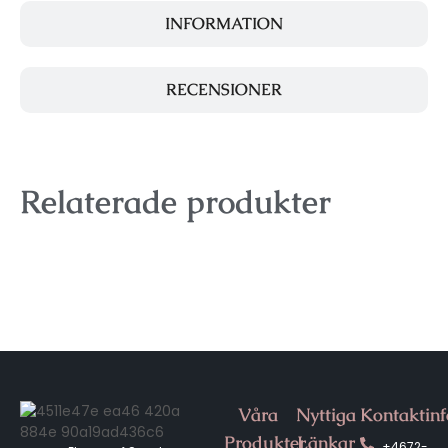
INFORMATION
RECENSIONER
Relaterade produkter
Våra
Nyttiga
Kontaktin
Produkter
Länkar
+4672-