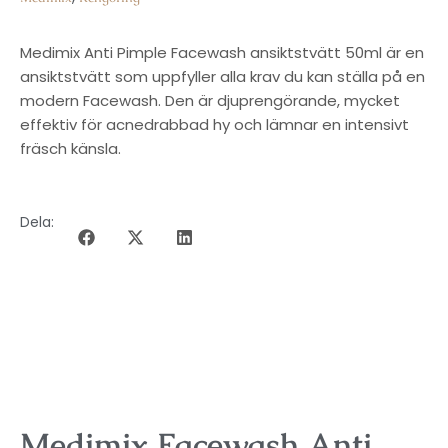
Medimix Anti Pimple Facewash ansiktstvätt 50ml är en
ansiktstvätt som uppfyller alla krav du kan ställa på en
modern Facewash. Den är djuprengörande, mycket
effektiv för acnedrabbad hy och lämnar en intensivt
fräsch känsla.
Dela:
BESKRIVNING
Medimix Facewash Anti