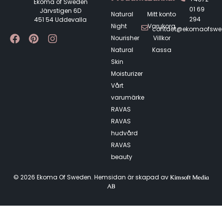
Ekoma of Sweden
01 69
Järvstigen 6D
Natural
Mitt konto
294
451 54 Uddevalla
Night
Varukorg
contact@ekomaofsw
Nourisher
Villkor
Natural
Kassa
Skin
Moisturizer
Vårt
varumärke
RAVAS
RAVAS
hudvård
RAVAS
beauty
© 2026 Ekoma Of Sweden. Hemsidan är skapad av
Kimsoft Media
AB