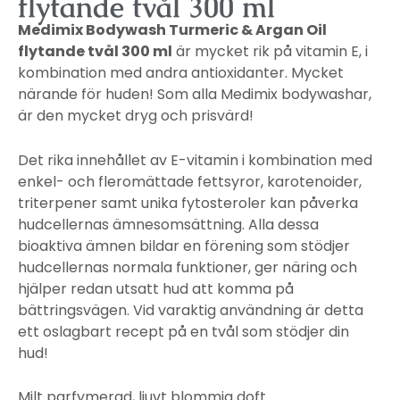
flytande tvål 300 ml
Medimix Bodywash Turmeric & Argan Oil
flytande tvål 300 ml
är mycket rik på vitamin E, i
kombination med andra antioxidanter. Mycket
närande för huden! Som alla Medimix bodywashar,
är den mycket dryg och prisvärd!
Det rika innehållet av E-vitamin i kombination med
enkel- och fleromättade fettsyror, karotenoider,
triterpener samt unika fytosteroler kan påverka
hudcellernas ämnesomsättning. Alla dessa
bioaktiva ämnen bildar en förening som stödjer
hudcellernas normala funktioner, ger näring och
hjälper redan utsatt hud att komma på
bättringsvägen. Vid varaktig användning är detta
ett oslagbart recept på en tvål som stödjer din
hud!
Milt parfymerad, ljuvt blommig doft.