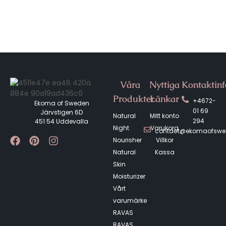
Våra
Nyttiga
Kontaktin
Produkter
Länkar
+4672-
Ekoma of Sweden
01 69
Järvstigen 6D
Natural
Mitt konto
294
451 54 Uddevalla
Night
Varukorg
contact@ekomaofsw
Nourisher
Villkor
Natural
Kassa
Skin
Moisturizer
Vårt
varumärke
RAVAS
RAVAS