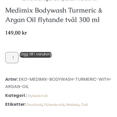
Medimix Bodywash Turmeric &
Argan Oil flytande tvål 300 ml
149,00
kr
Lägg till i varukorg
Artnr:
EKO-MEDIMIX-BODYWASH-TURMERIC-WITH-
ARGAN-OIL
Kategori :
Flytande tvål
Etiketter:
,
,
,
Duschtvål
Flytande tvål
Medimix
Tvål